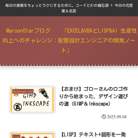
毎日の業務をちょっとラクにするために。コードとAIの備忘録 + 今日の花言
葉＆名言
MaroonStarブログ 「EXCEL&VBAとLISP&AI 生産性
向上へのチャレンジ：配管設計エンジニアの開発ノー
ト」
【おまけ】ゴローさんのロゴ作
Uncategorized
りから始まった、デザイン遊び
の道（GIMP＆Inkscape）
2025.09.04
【LISP】テキスト+図形を一発
Lisp